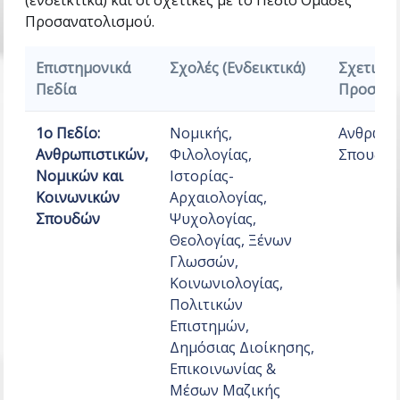
(ενδεικτικά) και οι σχετικές με το Πεδίο Ομάδες
Προσανατολισμού.
Επιστημονικά
Σχολές (Ενδεικτικά)
Σχετικές
Πεδία
Προσανα
1ο Πεδίο:
Νομικής,
Ανθρωπι
Ανθρωπιστικών,
Φιλολογίας,
Σπουδώ
Νομικών και
Ιστορίας-
Κοινωνικών
Αρχαιολογίας,
Σπουδών
Ψυχολογίας,
Θεολογίας, Ξένων
Γλωσσών,
Κοινωνιολογίας,
Πολιτικών
Επιστημών,
Δημόσιας Διοίκησης,
Επικοινωνίας &
Μέσων Μαζικής