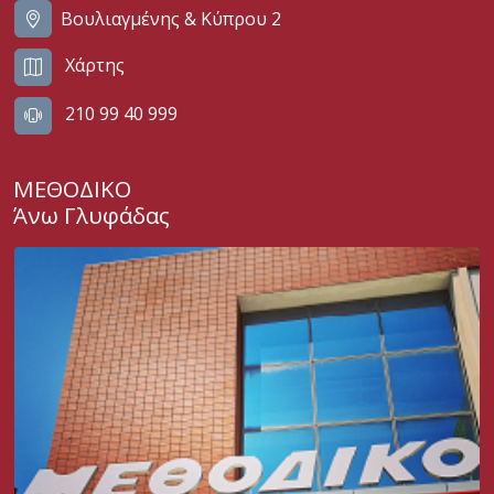
Βουλιαγμένης & Κύπρου 2
Χάρτης
210 99 40 999
ΜΕΘΟΔΙΚΟ
Άνω Γλυφάδας