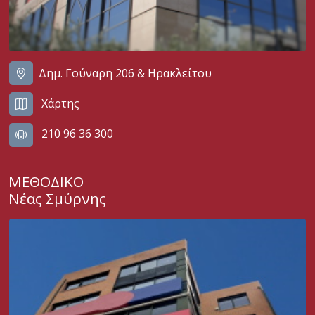
Δημ. Γούναρη 206 & Ηρακλείτου
Χάρτης
210 96 36 300
ΜΕΘΟΔΙΚΟ
Νέας Σμύρνης