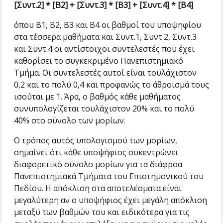
[Συντ.2] * [Β2] + [Συντ.3] * [Β3] + [Συντ.4] * [Β4]
όπου Β1, Β2, Β3 και Β4 οι βαθμοί του υποψηφίου
στα τέσσερα μαθήματα και Συντ.1, Συντ.2, Συντ.3
και Συντ.4 οι αντίστοιχοι συντελεστές που έχει
καθορίσει το συγκεκριμένο Πανεπιστημιακό
Τμήμα. Οι συντελεστές αυτοί είναι τουλάχιστον
0,2 και το πολύ 0,4 και προφανώς το άθροισμά τους
ισούται με 1. Άρα, ο βαθμός κάθε μαθήματος
συνυπολογίζεται τουλάχιστον 20% και το πολύ
40% στο σύνολο των μορίων.
Ο τρόπος αυτός υπολογισμού των μορίων,
σημαίνει ότι κάθε υποψήφιος συκεντρώνει
διαφορετικό σύνολο μορίων για τα διάφροα
Πανεπιστημιακά Τμήματα του Επιστημονικού του
Πεδίου. Η απόκλιση στα αποτελέσματα είναι
μεγαλύτερη αν ο υποψήφιος έχει μεγάλη απόκλιση
μεταξύ των βαθμών του και ειδικότερα για τις