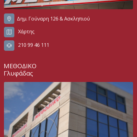
Δημ. Γούναρη 126 & Ασκληπιού
Χάρτης
210 99 46 111
ΜΕΘΟΔΙΚΟ
Γλυφάδας