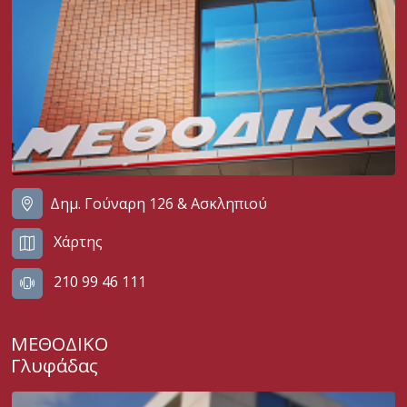
Δημ. Γούναρη 126 & Ασκληπιού
Χάρτης
210 99 46 111
ΜΕΘΟΔΙΚΟ
Γλυφάδας