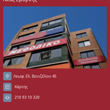
Λεωφ. Ελ. Βενιζέλου 45
Χάρτης
210 93 10 320