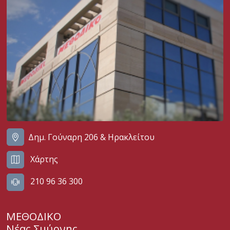
Δημ. Γούναρη 206 & Ηρακλείτου
Χάρτης
210 96 36 300
ΜΕΘΟΔΙΚΟ
Νέας Σμύρνης