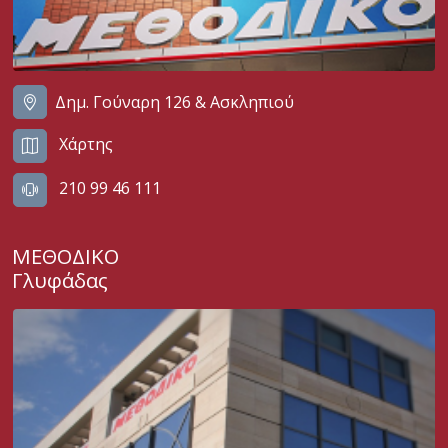
Δημ. Γούναρη 126 & Ασκληπιού
Χάρτης
210 99 46 111
ΜΕΘΟΔΙΚΟ
Γλυφάδας