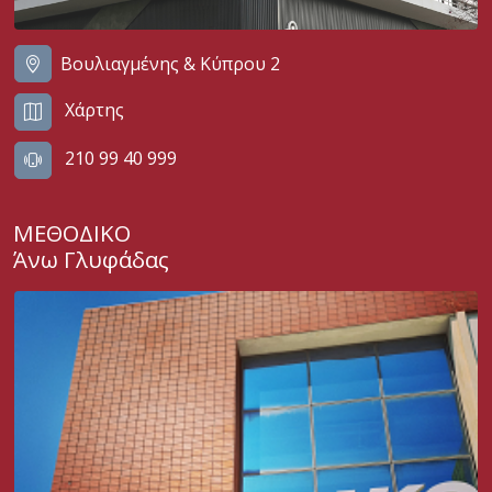
Βουλιαγμένης & Κύπρου 2
Χάρτης
210 99 40 999
ΜΕΘΟΔΙΚΟ
Άνω Γλυφάδας