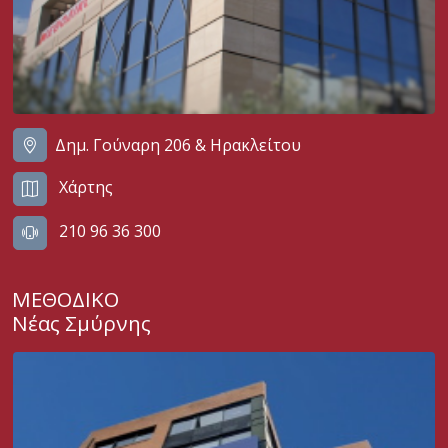
Δημ. Γούναρη 206 & Ηρακλείτου
Χάρτης
210 96 36 300
ΜΕΘΟΔΙΚΟ
Νέας Σμύρνης