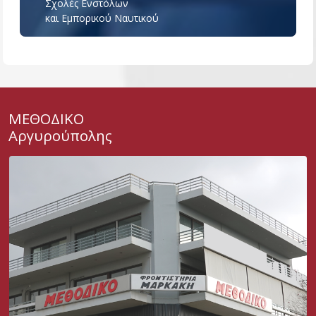
Σχολές Ενστόλων
και Εμπορικού Ναυτικού
ΜΕΘΟΔΙΚΟ
Αργυρούπολης