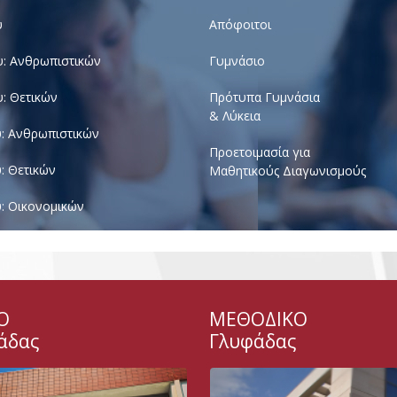
υ
Απόφοιτοι
υ: Ανθρωπιστικών
Γυμνάσιο
υ: Θετικών
Πρότυπα Γυμνάσια
& Λύκεια
υ: Ανθρωπιστικών
Προετοιμασία για
υ: Θετικών
Μαθητικούς Διαγωνισμούς
υ: Οικονομικών
Ο
ΜΕΘΟΔΙΚΟ
άδας
Γλυφάδας