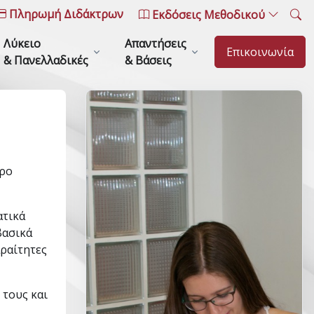
Πληρωμή Διδάκτρων
Εκδόσεις Μεθοδικού
Λύκειο
Απαντήσεις
Επικοινωνία
& Πανελλαδικές
& Βάσεις
ερο
ατικά
βασικά
αραίτητες
 τους και