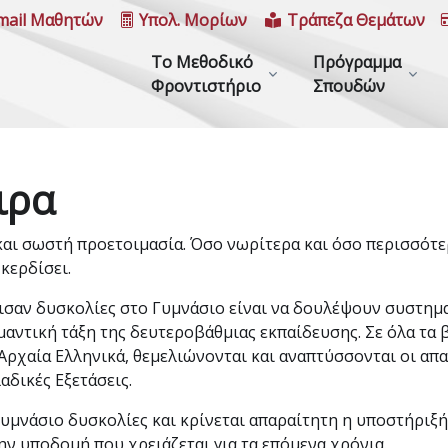
mail Μαθητών
Υπολ. Μορίων
Τράπεζα Θεμάτων
Το Μεθοδικό
Πρόγραμμα
Φροντιστήριο
Σπουδών
ιρα
η και σωστή προετοιμασία. Όσο νωρίτερα και όσο περισσότ
κερδίσει.
ισαν δυσκολίες στο Γυμνάσιο είναι να δουλέψουν συστημ
ημαντική τάξη της δευτεροβάθμιας εκπαίδευσης. Σε όλα τα 
Αρχαία Ελληνικά, θεμελιώνονται και αναπτύσσονται οι απ
λαδικές Εξετάσεις.
υμνάσιο δυσκολίες και κρίνεται απαραίτητη η υποστήριξή
ν υποδομή που χρειάζεται για τα επόμενα χρόνια.