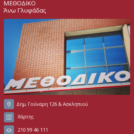
ΜΕΘΟΔΙΚΟ
Άνω Γλυφάδας
Δημ. Γούναρη 126 & Ασκληπιού
Χάρτης
210 99 46 111